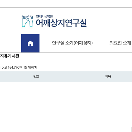
board.php?bo_table=free&sst=wr_hit&sod=desc&sop=and&page=15
-->
연구실 소개(어깨상지)
의료진 소개
자유게시판
Total 184,770건
15 페이지
번호
제목