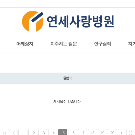
어깨상지
자주하는 질문
연구실적
자
글쓴이
게시물이 없습니다.
<<
<
11
12
13
14
15
16
17
18
19
20
>
>>