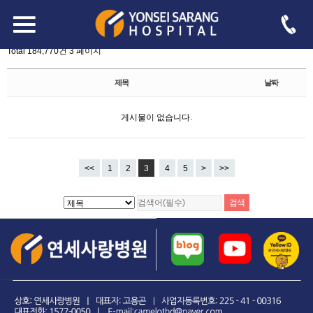
board.php?bo_table=free&sst=wr_hit&sod=asc&sop=and&page=3
-->
자유게시판
Total 184,770건
3 페이지
제목
날짜
게시물이 없습니다.
<<
1
2
3
4
5
>
>>