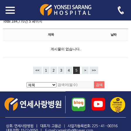
board.php?bo_table=free&sst=wr_datetime&sod=asc&sop=and&page=5
-->
자유게시판
Total 184,770건
5 페이지
제목
날짜
게시물이 없습니다.
<<
1
2
3
4
5
>
>>