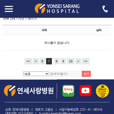
board.php?bo_table=free&page=7
-->
자유게시판
Total 184,770건
7 페이지
제목
날짜
게시물이 없습니다.
<<
<
6
7
8
9
10
>
>>