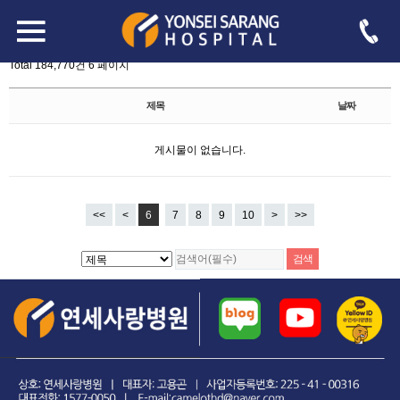
board.php?bo_table=free&page=6
-->
자유게시판
Total 184,770건
6 페이지
제목
날짜
게시물이 없습니다.
<<
<
6
7
8
9
10
>
>>