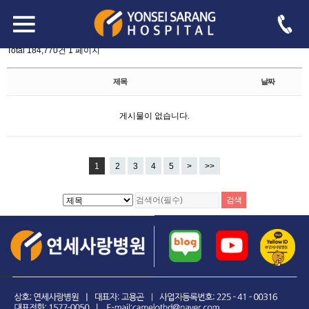
board.php?bo_table=free
-->
자유게시판
Total 184,770건
1 페이지
제목
날짜
게시물이 없습니다.
1
2
3
4
5
>
>>