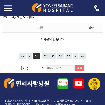
board.php?bo_table=free&sst=wr_hit&sod=asc&sop=and&page=51
-->
자유게시판
Total 184,770건
51 페이지
제목
날짜
게시물이 없습니다.
<<
<
51
52
53
54
55
>
>>