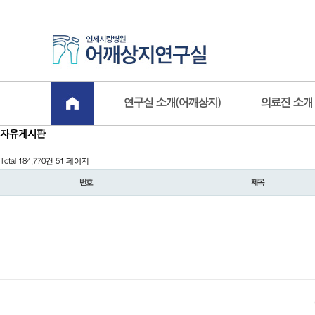
board.php?bo_table=free&sst=wr_datetime&sod=asc&sop=and&page=51
-->
연구실 소개(어깨상지)
의료진 소개
자유게시판
Total 184,770건
51 페이지
번호
제목