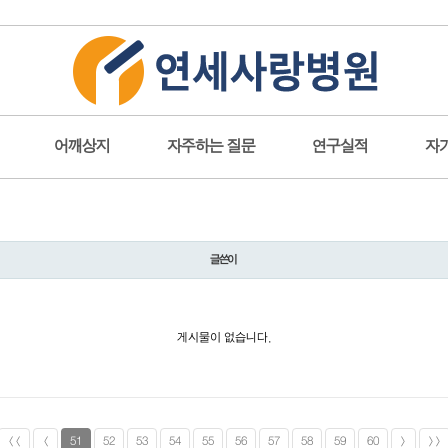
어깨상지
자주하는 질문
연구실적
자
글쓴이
게시물이 없습니다.
<<
<
51
52
53
54
55
56
57
58
59
60
>
>>