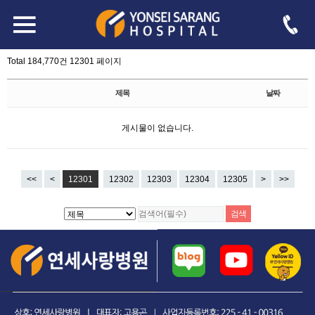
board.php?bo_table=free&sop=and&sst=wr_hit&sod=asc&sfl=&stx=&page=12301
-->
자유게시판
Total 184,770건
12301 페이지
제목
날짜
게시물이 없습니다.
<<
<
12301
12302
12303
12304
12305
>
>>