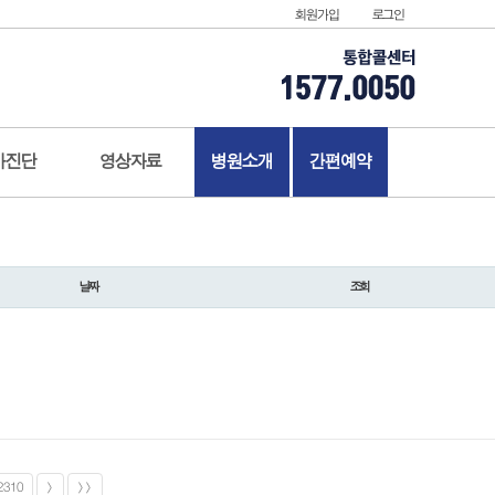
회원가입
로그인
가진단
영상자료
병원소개
간편예약
날짜
조회
2310
>
>>