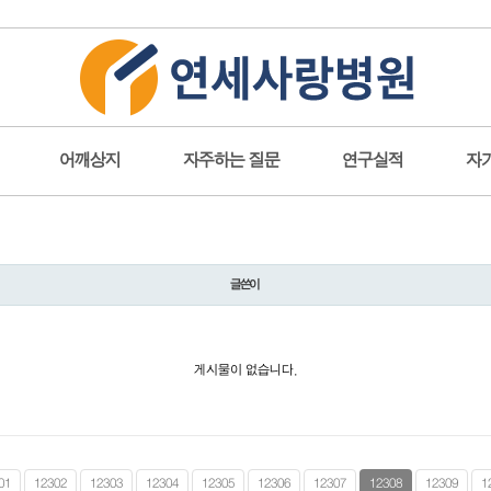
-->
어깨상지
자주하는 질문
연구실적
자
글쓴이
게시물이 없습니다.
01
12302
12303
12304
12305
12306
12307
12308
12309
1