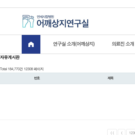
board.php?bo_table=free&sop=and&sst=wr_datetime&sod=asc&sfl=&stx=&page=12308
연구실 소개(어깨상지)
의료진 소개
자유게시판
Total 184,770건
12308 페이지
번호
제목
<<
<
123